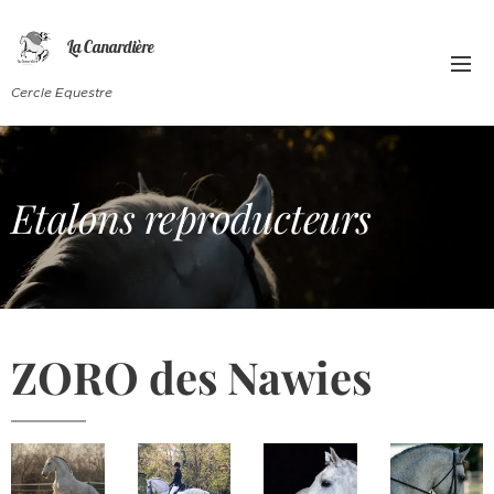
La Canardière
Cercle Equestre
Etalons reproducteurs
ZORO des Nawies